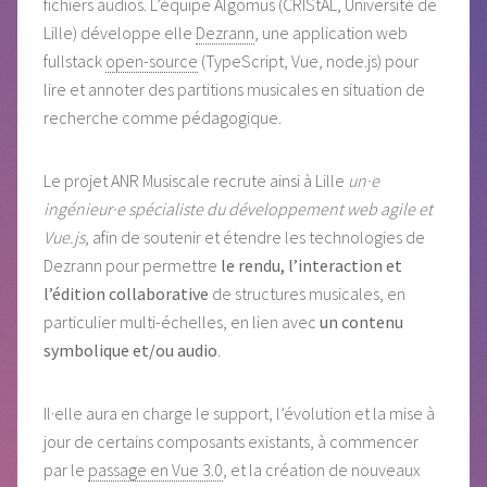
fichiers audios. L’équipe Algomus (CRIStAL, Université de
Lille) développe elle
Dezrann
, une application web
fullstack
open-source
(TypeScript, Vue, node.js) pour
lire et annoter des partitions musicales en situation de
recherche comme pédagogique.
Le projet ANR Musiscale recrute ainsi à Lille
un·e
ingénieur·e spécialiste du développement web agile et
Vue.js
, afin de soutenir et étendre les technologies de
Dezrann pour permettre
le rendu, l’interaction et
l’édition collaborative
de structures musicales, en
particulier multi-échelles, en lien avec
un contenu
symbolique et/ou audio
.
Il·elle aura en charge le support, l’évolution et la mise à
jour de certains composants existants, à commencer
par le
passage en Vue 3.0
, et la création de nouveaux