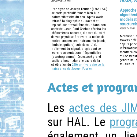
IRISA, 
mercredi 16 mai
L'analyse de Joseph Fourier (1768-1830)
Approches
se prête particulièrement bien à la
algorithm
nature vibratoire du son. Après avoir
modélisat
retracé la biographie du savant et
structure
replacé son travail fondateur dans son
jeudi 17 mai
contexte, Jean-Paul Chehab décrira les
phénomènes sonores, d'abord du point
Modéliser l
de vue physique à travers la notion de
travers diff
modes propres des instruments (corde,
enjeux princ
timbale, guitare) puis de celui du
informatiqu
traitement du signal, s'agissant de
montrera co
leurs représentations fréquentielles
et Constrast
(spectrogramme). Cet exposé grand
généralité l
public s'inscrit dans le cadre de la
musicaux.
célébration du
250è anniversaire de la
naissance de Joseph Fourier
.
Actes et progr
Les
actes des JI
sur HAL. Le
prog
également un lie