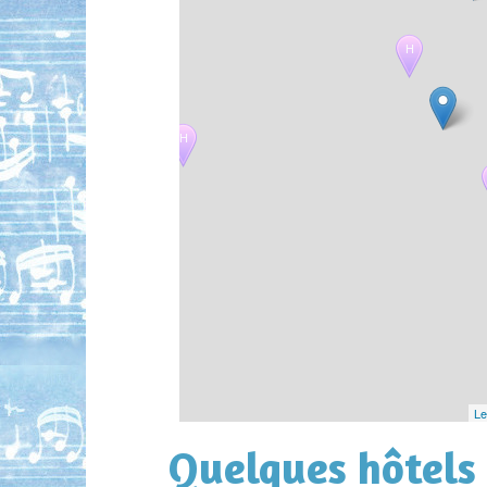
H
H
Le
Quelques hôtels