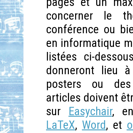
pages et un max
concerner le t
conférence ou bie
en informatique mu
listées ci-desso
donneront lieu à
posters ou des
articles doivent ê
sur
Easychair
, e
LaTeX
,
Word
, et
o