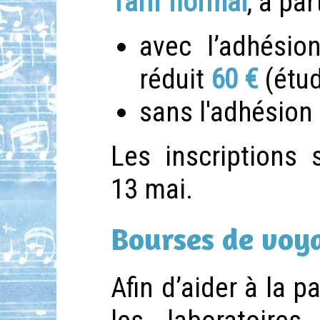
Tarif normal
, à par
avec l’adhési
réduit
60 €
(étu
sans l'adhésion 
Les inscriptions 
13 mai.
Bourses de voy
Afin d’aider à la p