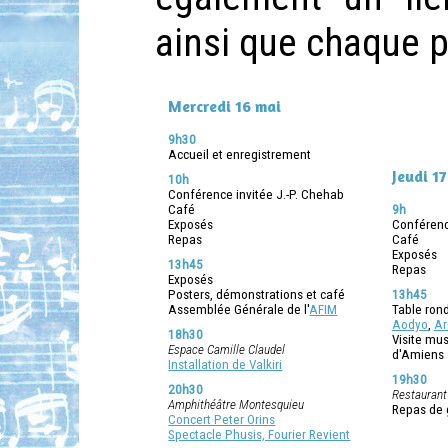
ainsi que chaque p
Mercredi 16 mai
9h30
Accueil et enregistrement
Jeudi 17
10h
Conférence invitée J.-P. Chehab
Café
9h
Exposés
Conférence
Repas
Café
Exposés
13h45
Repas
Exposés
Posters, démonstrations et café
13h45
Assemblée Générale de l'
AFIM
Table ron
Aodyo
,
Ar
18h30
Visite mus
Espace Camille Claudel
d'Amiens
Installation de Valkiri
19h30
20h30
Restaurant
Amphithéâtre Montesquieu
Repas de 
Concert Peter Orins
Spectacle Phusis, Fourier Revient