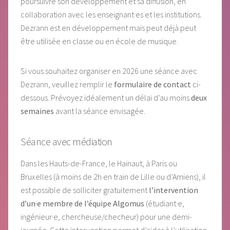
poursuivre son développement et sa diffusion, en
collaboration avec les enseignant·es et les institutions.
Dezrann est en développement mais peut déjà peut
être utilisée en classe ou en école de musique.
Si vous souhaitez organiser en 2026 une séance avec
Dezrann, veuillez remplir le
formulaire de contact
ci-
dessous. Prévoyez idéalement un délai d’au moins
deux
semaines
avant la séance envisagée.
Séance avec médiation
Dans les Hauts-de-France, le Hainaut, à Paris ou
Bruxelles (à moins de 2h en train de Lille ou d’Amiens), il
est possible de solliciter gratuitement
l’intervention
d’un·e membre de l’équipe Algomus
(étudiant·e,
ingénieur·e, chercheuse/checheur) pour une demi-
journée. Cette intervention permet d’aider à l’utilisation