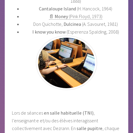
1888)
Cantaloupe Island
(H. Hancock, 1964)
📄
Money
(Pink Floyd, 1973)
Don Quichotte,
Dulcinea
(A. Savouret, 1981)
I know you know
(Esperenza Spalding, 2008)
Lors de séances
en salle habituelle (TNI)
,
l’enseignant·e et/ou des élèves interagissent
collectivement avec Dezrann. En
salle pupitre
, chaque