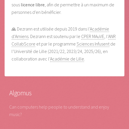
sous
licence libre
, afin de permettre à un maximum de
personnes d’en bénéficier.
🙏 Dezrann est utilisée depuis 2019 dans l’
Académie
d’Amiens
. Dezrann est soutenu par le
CPER MAuVE
, l’
ANR
CollabScore
et par le programme
Sciences Infusent
de
l’Université de Lille (2021/22, 2023/24, 2025/26), en
collaboration avec l’
Académie de Lille
.
Algomus
Can computers help people to understand and enjoy
music?