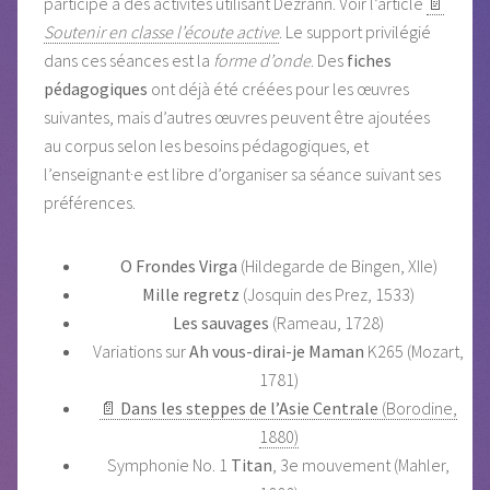
participé à des activités utilisant Dezrann. Voir l’article
📄
Soutenir en classe l’écoute active
. Le support privilégié
dans ces séances est la
forme d’onde
. Des
fiches
pédagogiques
ont déjà été créées pour les œuvres
suivantes, mais d’autres œuvres peuvent être ajoutées
au corpus selon les besoins pédagogiques, et
l’enseignant·e est libre d’organiser sa séance suivant ses
préférences.
O Frondes Virga
(Hildegarde de Bingen, XIIe)
Mille regretz
(Josquin des Prez, 1533)
Les sauvages
(Rameau, 1728)
Variations sur
Ah vous-dirai-je Maman
K265 (Mozart,
1781)
📄
Dans les steppes de l’Asie Centrale
(Borodine,
1880)
Symphonie No. 1
Titan
, 3e mouvement (Mahler,